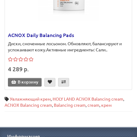
ACNOX Daily Balancing Pads
Диски, смоченные лосьоном. Обновляют, балансируют и
успокаивают кожу.Активные ингредиенты: Сали..
4 289 р.
В корзину
Увлажняющий крем
,
HOLY LAND ACNOX Balancing cream
,
ACNOX Balancing cream
,
Balancing cream
,
cream
,
крем
Информация