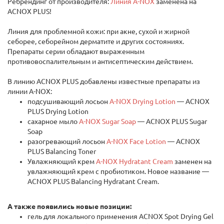
Ребрендинг от производителя:
Линия A-NOX
заменена на
ACNOX PLUS!
Линия для проблемной кожи: при акне, сухой и жирной
себорее, себорейном дерматите и других состояниях.
Препараты серии обладают выраженным
противовоспалительным и антисептическим действием.
В линию ACNOX PLUS добавлены известные препараты из
линии A-NOX:
подсушивающий лосьон
A-NOX Drying Lotion
— ACNOX
PLUS Drying Lotion
сахарное мыло
A-NOX Sugar Soap
— ACNOX PLUS Sugar
Soap
разогревающий лосьон
A-NOX Face Lotion
— ACNOX
PLUS Balancing Toner
Увлажняющий крем
A-NOX Hydratant Cream
заменен на
увлажняющий крем с пробиотиком. Новое название —
ACNOX PLUS Balancing Hydratant Cream.
А также появились новые позиции:
гель для локального применения ACNOX Spot Drying Gel