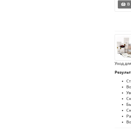
В
Уход дл
Результ
Ст
Во
Ув
Сн
Бы
С
Ра
Во