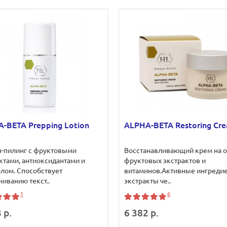
-BETA Prepping Lotion
ALPHA-BETA Restoring Cr
н-пилинг с фруктовыми
Восстанавливающий крем на 
ктами, антиоксидантами и
фруктовых экстрактов и
лом. Способствует
витаминов.Активные ингредие
иванию текст..
экстракты че..
1
6
 р.
6 382 р.