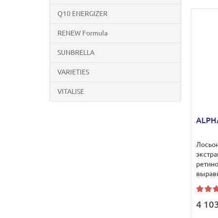
Q10 ENERGIZER
RENEW Formula
SUNBRELLA
VARIETIES
VITALISE
ALPHA
Лосьо
экстра
ретино
выравн
4 103