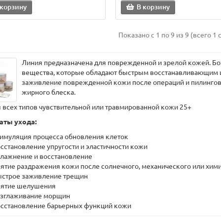
 корзину
В корзину
Показано с 1 по 9 из 9 (всего 1 
Линия предназначена для поврежденной и зрелой кожей. Бо
вещества, которые обладают быстрым восстанавливающим 
заживление поврежденной кожи после операций и пилингов
жирного блеска.
я всех типов чувствительной или травмированной кожи 25+
аты ухода:
имуляция процесса обновления клеток
сстановление упругости и эластичности кожи
лажнение и восстановление
ятие раздражения кожи после солнечного, механического или хим
строе заживление трещин
нятие шелушения
зглаживание морщин
сстановление барьерных функций кожи