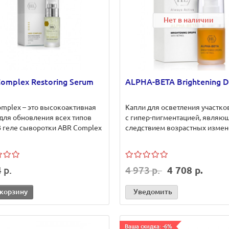
Нет в наличии
omplex Restoring Serum
ALPHA-BETA Brightening D
mplex – это высокоактивная
Капли для осветления участко
для обновления всех типов
с гипер-пигментацией, являю
 геле сыворотки ABR Complex
следствием возрастных измене
 р.
4 973 р.
4 708 р.
 корзину
Уведомить
Ваша скидка: -6%