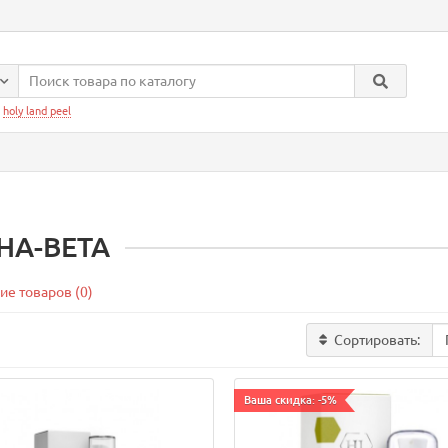
:
holy land peel
HA-BETA
ие товаров (0)
Сортировать:
Ваша скидка: -5%