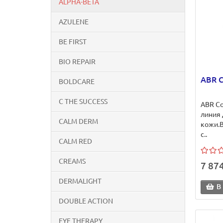
ALPHA-BETA
AZULENE
BE FIRST
BIO REPAIR
ABR C
BOLDCARE
C THE SUCCESS
ABR Co
линия 
CALM DERM
кожи.В
с..
CALM RED
CREAMS
7 874
DERMALIGHT
В
DOUBLE ACTION
EYE THERAPY