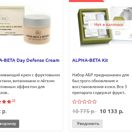
Нет в наличии
-BETA Day Defense Cream
ALPHA-BETA Kit
нивающий крем с фруктовыми
Набор АБР предназначен для
ктами, витаминами и лёгким
быстрого обновления и
ативным эффектом для
восстановления кожи. Все 3
зов..
препарата содержат фрукт..
28
 р.
10 775 р.
10 133 р.
 корзину
Уведомить