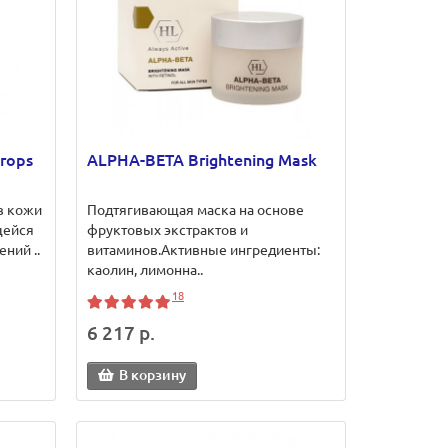
rops
ALPHA-BETA Brightening Mask
в кожи
Подтягивающая маска на основе
щейся
фруктовых экстрактов и
ний ..
витаминов.Активные ингредиенты:
каолин, лимонна..
18
6 217 р.
В корзину