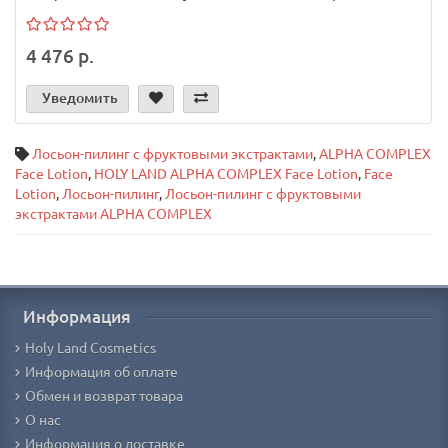
4 476 р.
Уведомить
Лосьон-пилинг с фруктовыми экстрактами
,
ALPHA COMPLEX
Face Lotion
,
HOLY LAND ALPHA COMPLEX Face Lotion
,
Face
Lotion
,
Лосьон-пилинг
,
Лосьон-пилинг с фруктовыми
экстрактами ALPHA COMPLEX
Информация
Holy Land Cosmetics
Информация об оплате
Обмен и возврат товара
О нас
Информация о доставке