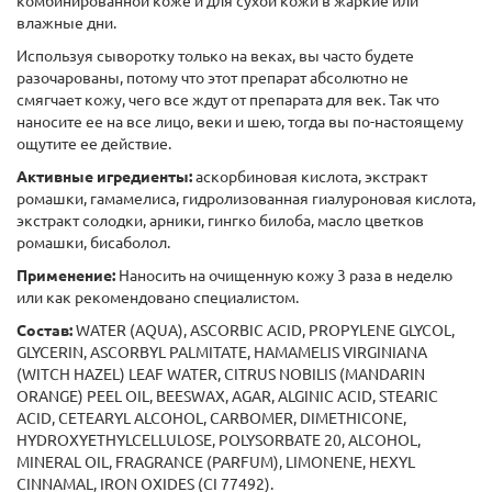
комбинированной коже и для сухой кожи в жаркие или
влажные дни.
Используя сыворотку только на веках, вы часто будете
разочарованы, потому что этот препарат абсолютно не
смягчает кожу, чего все ждут от препарата для век. Так что
наносите ее на все лицо, веки и шею, тогда вы по-настоящему
ощутите ее действие.
Активные игредиенты:
аскорбиновая кислота, экстракт
ромашки, гамамелиса, гидролизованная гиалуроновая кислота,
экстракт солодки, арники, гингко билоба, масло цветков
ромашки, бисаболол.
Применение:
Наносить на очищенную кожу 3 раза в неделю
или как рекомендовано специалистом.
Состав:
WATER (AQUA), ASCORBIC ACID, PROPYLENE GLYCOL,
GLYCERIN, ASCORBYL PALMITATE, HAMAMELIS VIRGINIANA
(WITCH HAZEL) LEAF WATER, CITRUS NOBILIS (MANDARIN
ORANGE) PEEL OIL, BEESWAX, AGAR, ALGINIC ACID, STEARIC
ACID, CETEARYL ALCOHOL, CARBOMER, DIMETHICONE,
HYDROXYETHYLCELLULOSE, POLYSORBATE 20, ALCOHOL,
MINERAL OIL, FRAGRANCE (PARFUM), LIMONENE, HEXYL
CINNAMAL, IRON OXIDES (CI 77492).