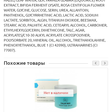
HAZEL) LEAF WATER, GLYCYRRHIZA GLABRA (LIQUORICE) ROOT
EXTRACT, BIFIDA FERMENT LYSATE, ROSA CENTIFOLIA FLOWER
WATER, GLYCINE, GLUCOSE, SERIN, UREA, ALLANTOIN,
PANTHENOL, GLYCYRRHETINIC ACID, LACTIC ACID, SODIUM
LACTATE, SORBITOL, ALGIN, TITANIUM DIOXIDE, BEESWAX,
STEARIC ACID, PALMITIC ACID, CETEARYL ALCOHOL, CARBOMER,
ETHYLHEXYLGLYCERIN, DIMETHICONE, TALC, AGAR,
ACRYLATES/C10-30 ALKYL ACRYLATE CROSSPOLYMER,
POLYSORBATE 20, MINERAL OIL, ALCOHOL, TRIETHANOLAMINE,
PHENOXYETHANOL, BLUE 1 (CI 42090), ULTRAMARINES (CI
77007).
Похожие товары
Нет в наличии