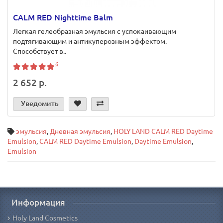
CALM RED Nighttime Balm
Легкая гелеобразная эмульсия с успокаивающим
подтягивающим и антикуперозным эффектом.
Способствует в..
6
2 652 р.
Уведомить
эмульсия
,
Дневная эмульсия
,
HOLY LAND CALM RED Daytime
Emulsion
,
CALM RED Daytime Emulsion
,
Daytime Emulsion
,
Emulsion
Информация
Holy Land Cosmetics