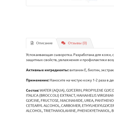
Описание
Отзывы (0)
Успокаивающая сыворотка. Разработана для кожи, 
защитных свойств, увлажнения и профилактики воз
Активные ингредиенты:
витамин Е, биотин, экстра
Применение:
Наносите на чистую кожу 1-2 раза в д
Состав:
WATER (AQUA), GLYCERIN, PROPYLENE GLYCO
ITALICA (BROCCOLI) EXTRACT, HAMAMELIS VIRGINIA
GLYCINE, FRUCTOSE, NIACINAMIDE, UREA, PANTHENOL,
CETEARYL ALCOHOL, CARBOMER, ETHYLHEXYLGLYCERIN
ALCOHOL, TRIETHANOLAMINE, PHENOXYETHANOL, BLUE