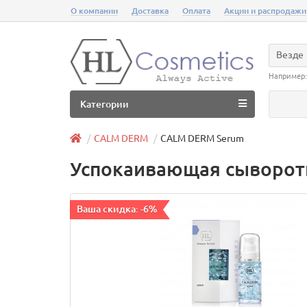
О компании
Доставка
Оплата
Акции и распродажи
Везде
Например
Категории
CALM DERM
CALM DERM Serum
Успокаивающая сыворот
Ваша скидка: -6%