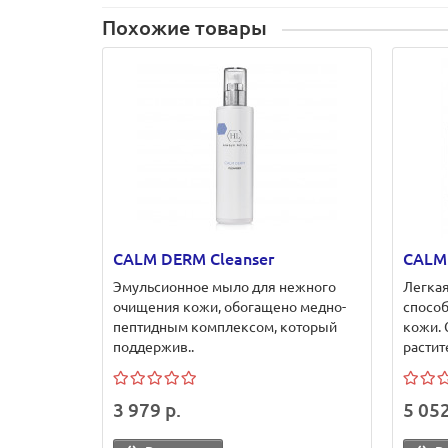
Похожие товары
CALM DERM Cleanser
CALM
Эмульсионное мыло для нежного
Легкая
очищения кожи, обогащено медно-
спосо
пептидным комплексом, который
кожи.
поддержив..
растит
3 979 р.
5 052