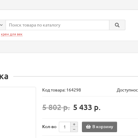
:
крем для век
ка
Код товара:
164298
Доступнос
5 802 р.
5 433 р.
В корзину
Кол-во