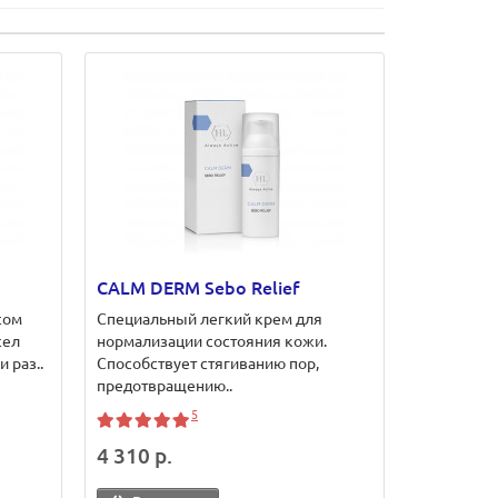
CALM DERM Sebo Relief
сом
Специальный легкий крем для
сел
нормализации состояния кожи.
 раз..
Способствует стягиванию пор,
предотвращению..
5
4 310 р.