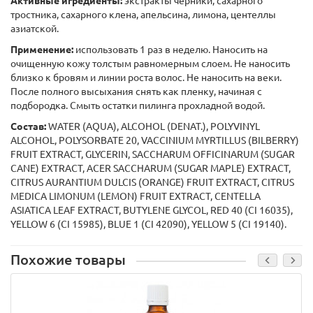
Активные игредиенты:
экстракты черники, сахарного
тростника, сахарного клена, апельсина, лимона, центеллы
азиатской.
Применение:
использовать 1 раз в неделю. Наносить на
очищенную кожу толстым равномерным слоем. Не наносить
близко к бровям и линии роста волос. Не наносить на веки.
После полного высыхания снять как пленку, начиная с
подбородка. Смыть остатки пилинга прохладной водой.
Состав:
WATER (AQUA), ALCOHOL (DENAT.), POLYVINYL
ALCOHOL, POLYSORBATE 20, VACCINIUM MYRTILLUS (BILBERRY)
FRUIT EXTRACT, GLYCERIN, SACCHARUM OFFICINARUM (SUGAR
CANE) EXTRACT, ACER SACCHARUM (SUGAR MAPLE) EXTRACT,
CITRUS AURANTIUM DULCIS (ORANGE) FRUIT EXTRACT, CITRUS
MEDICA LIMONUM (LEMON) FRUIT EXTRACT, CENTELLA
ASIATICA LEAF EXTRACT, BUTYLENE GLYCOL, RED 40 (CI 16035),
YELLOW 6 (CI 15985), BLUE 1 (CI 42090), YELLOW 5 (CI 19140).
Похожие товары