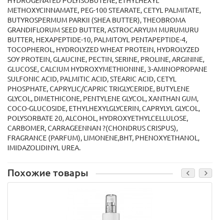
HYDROGENATED POLYISOBUTENE, ETHYLHEXYL
METHOXYCINNAMATE, PEG-100 STEARATE, CETYL PALMITATE,
BUTYROSPERMUM PARKII (SHEA BUTTER), THEOBROMA
GRANDIFLORUM SEED BUTTER, ASTROCARYUM MURUMURU
BUTTER, HEXAPEPTIDE-10, PALMITOYL PENTAPEPTIDE-4,
TOCOPHEROL, HYDROLYZED WHEAT PROTEIN, HYDROLYZED
SOY PROTEIN, GLAUCINE, PECTIN, SERINE, PROLINE, ARGININE,
GLUCOSE, CALCIUM HYDROXYMETHIONINE, 3-AMINOPROPANE
SULFONIC ACID, PALMITIC ACID, STEARIC ACID, CETYL
PHOSPHATE, CAPRYLIC/CAPRIC TRIGLYCERIDE, BUTYLENE
GLYCOL, DIMETHICONE, PENTYLENE GLYCOL, XANTHAN GUM,
COCO-GLUCOSIDE, ETHYLHEXYLGLYCERIN, CAPRYLYL GLYCOL,
POLYSORBATE 20, ALCOHOL, HYDROXYETHYLCELLULOSE,
CARBOMER, CARRAGEENNAN ?(CHONDRUS CRISPUS),
FRAGRANCE (PARFUM), LIMONENE,BHT, PHENOXYETHANOL,
IMIDAZOLIDINYL UREA.
Похожие товары