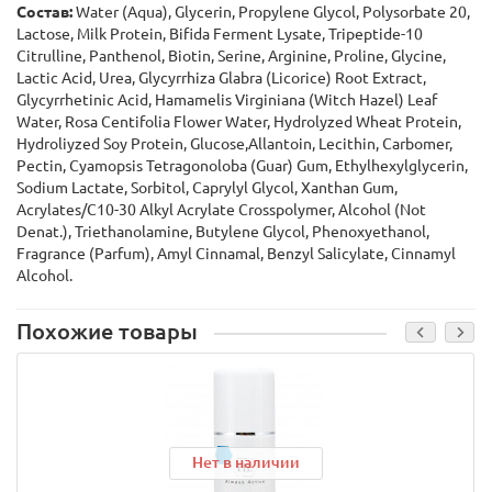
Состав:
Water (Aqua), Glycerin, Propylene Glycol, Polysorbate 20,
Lactose, Milk Protein, Bifida Ferment Lysate, Tripeptide-10
Citrulline, Panthenol, Biotin, Serine, Arginine, Proline, Glycine,
Lactic Acid, Urea, Glycyrrhiza Glabra (Licorice) Root Extract,
Glycyrrhetinic Acid, Hamamelis Virginiana (Witch Hazel) Leaf
Water, Rosa Centifolia Flower Water, Hydrolyzed Wheat Protein,
Hydroliyzed Soy Protein, Glucose,Allantoin, Lecithin, Carbomer,
Pectin, Cyamopsis Tetragonoloba (Guar) Gum, Ethylhexylglycerin,
Sodium Lactate, Sorbitol, Caprylyl Glycol, Xanthan Gum,
Acrylates/C10-30 Alkyl Acrylate Crosspolymer, Alcohol (Not
Denat.), Triethanolamine, Butylene Glycol, Phenoxyethanol,
Fragrance (Parfum), Amyl Cinnamal, Benzyl Salicylate, Cinnamyl
Alcohol.
Похожие товары
Нет в наличии