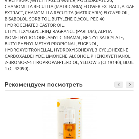
VIRGINIANA (WITCH HAZEL) WATER, POLYSORBATE 20,
CHAMOMILLA RECUTITA (MATRICARIA) FLOWER EXTRACT, ALGAE
EXTRACT, CHAMOMILLA RECUTITA (MATRICARIA) FLOWER OIL,
BISABOLOL, SORBITOL, BUTYLENE GLYCOL, PEG-40
HYDROGENATED CASTOR OIL,
ETHYLHEXYLGLYCERIN,FRAGRANCE (PARFUM), ALPHA
ISOMETHYL IONONE, AMYL CINNAMAL, BENZYL SALICYLATE,
BUTYLPHENYL METHYLPROPIONAL, EUGENOL,
HYDROXYCITRONELLAL, HYDROXYISOHEXYL 3-CYCLOHEXENE
CARBOXALDEHYDE, LIMONENE, ALCOHOL, PHENOXYETHANOL,
2-BROMO-2-NITROPROPAN-1,3-DIOL, YELLOW 5 (CI 19140), BLUE
1 (CI 42090).
Рекомендуем посмотреть