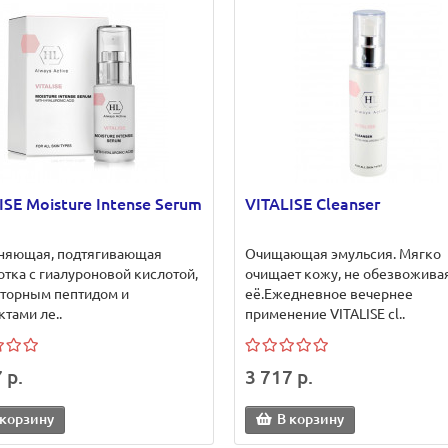
ISE Moisture Intense Serum
VITALISE Cleanser
няющая, подтягивающая
Очищающая эмульсия. Мягко
тка с гиалуроновой кислотой,
очищает кожу, не обезвожива
яторным пептидом и
её.Ежедневное вечернее
ктами ле..
применение VITALISE cl..
 р.
3 717 р.
 корзину
В корзину