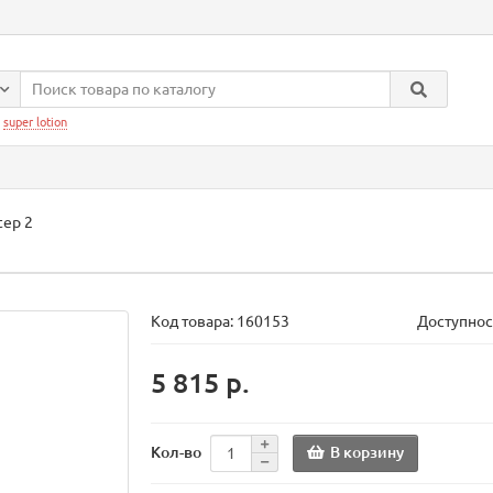
:
super lotion
tep 2
Код товара:
160153
Доступнос
5 815 р.
В корзину
Кол-во