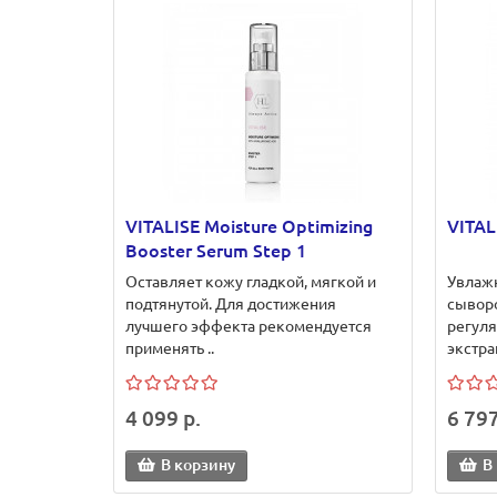
VITALISE Moisture Optimizing
VITAL
Booster Serum Step 1
Оставляет кожу гладкой, мягкой и
Увлаж
подтянутой. Для достижения
сыворо
лучшего эффекта рекомендуется
регул
применять ..
экстра
4 099 р.
6 797
В корзину
В