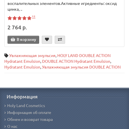
воспалительных элементов.Активные игредиенты: оксид
цинка, ..
11
2 764 р.
В корзину
Увлажняющая эмульсия
,
HOLY LAND DOUBLE ACTION
Hydratant Emulsion
,
DOUBLE ACTION Hydratant Emulsion
,
Hydratant Emulsion
,
Увлажняющая эмульсия DOUBLE ACTION
Информация
Holy Land Cosmetics
Информация об оплате
Обмен и возврат товара
О нас