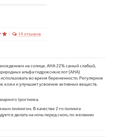
14 отзывов
ахождением на солнце. AHA 22% самый слабый,
 природных альфа-гидроксикислот (AHA)
о использовать во время беременности. Регулярное
ок кожи и улучшает усвоение активных веществ.
харного тростника.
ным пилингом. В качестве 2-го пилинга
ендуется делать на ночь перед сном, по желанию