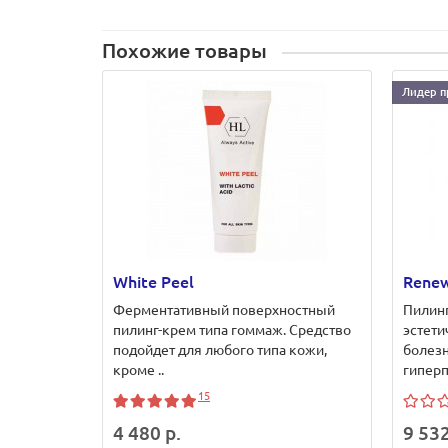
Похожие товары
Лидер п
White Peel
Renew
Ферментативный поверхностный
Пилинг
пилинг-крем типа гоммаж. Средство
эстети
подойдет для любого типа кожи,
болезн
кроме ..
гиперп
15
4 480 р.
9 532