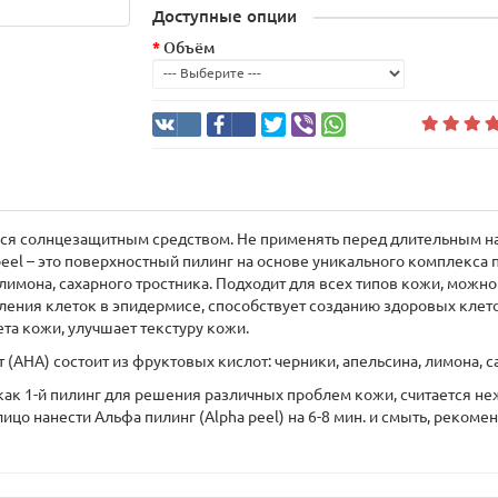
Доступные опции
Объём
ься солнцезащитным средством. Не применять перед длительным н
eel – это поверхностный пилинг на основе уникального комплекса
 лимона, сахарного тростника. Подходит для всех типов кожи, можн
ления клеток в эпидермисе, способствует созданию здоровых клет
а кожи, улучшает текстуру кожи.
AHA) состоит из фруктовых кислот: черники, апельсина, лимона, са
ак 1-й пилинг для решения различных проблем кожи, считается неж
 лицо нанести Альфа пилинг (Alpha peel) на 6-8 мин. и смыть, реком