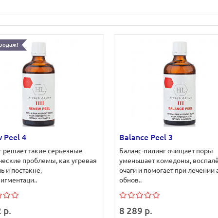
родаж!
 Peel 4
Balance Peel 3
 решает такие серьезные
Баланс-пилинг очищает поры
ческие проблемы, как угревая
уменьшает комедоны, воспал
ь и постакне,
очаги и помогает при лечении 
игментаци..
обнов..
 р.
8 289 р.