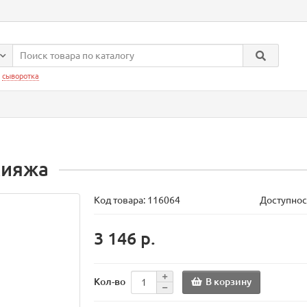
:
сыворотка
кияжа
Код товара:
116064
Доступнос
3 146 р.
В корзину
Кол-во