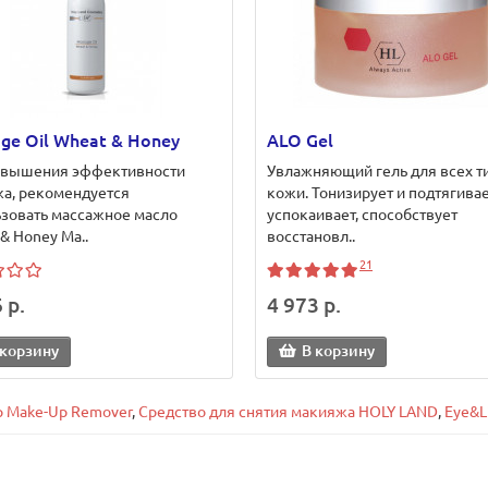
ge Oil Wheat & Honey
ALO Gel
овышения эффективности
Увлажняющий гель для всех т
а, рекомендуется
кожи. Тонизирует и подтягивае
зовать массажное масло
успокаивает, способствует
& Honey Ma..
восстановл..
21
 р.
4 973 р.
 корзину
В корзину
p Make-Up Remover
,
Средство для снятия макияжа HOLY LAND
,
Eye&L