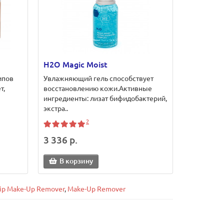
H2O Magic Moist
ипов
Увлажняющий гель способствует
т,
восстановлению кожи.Активные
ингредиенты: лизат бифидобактерий,
экстра..
2
3 336 р.
В корзину
ip Make-Up Remover
,
Make-Up Remover