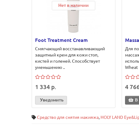
Нет в наличии
Foot Treatment Cream
Massa
Смягчающий восстанавливающий
Для п
защитный крем для кожи стоп,
массаж
кистей и голеней. Способствует
исполь
уменьшению ..
Wheat 
1 334 р.
4 766
Уведомить
В
Средство для снятия макияжа
,
HOLY LAND Eye&Li